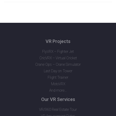
VR Projects
FlyVRX – Fighter Jet
CricVRX – Virtual Cricket
Crane Ops – Crane Simulator
Last Day on Tower
Flight Trainer
MotoVRX
And more…
Our VR Services
VR/360 Real Estate Tour